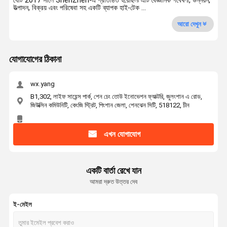
যেটি 2017 সালে ShenZhen-এ প্রতিষ্ঠিত হয়েছিল৷ এটি বৈজ্ঞানিক গবেষণা, উন্নয়ন,
উত্পাদন, বিক্রয় এবং পরিষেবা সহ একটি ব্যাপক হাই-টেক ...
আরো দেখুন
যোগাযোগের ঠিকানা
wx.yang
B1,302, লাইফ সায়েন্স পার্ক, শেন চেং তোউ ইনোভেশন ফ্যাক্টরি, জুলংশান এ রোড,
জিউক্সিন কমিউনিটি, কেংজি স্ট্রিট, পিংশান জেলা, শেনঝেন সিটি, 518122, চীন
এখন যোগাযোগ
একটি বার্তা রেখে যান
আমরা দ্রুত উত্তর দেব
ই-মেইল