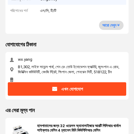
পরিশোধের শর্ত
এল/সি, টি/টি
আরো দেখুন
যোগাযোগের ঠিকানা
wx.yang
B1,302, লাইফ সায়েন্স পার্ক, শেন চেং তোউ ইনোভেশন ফ্যাক্টরি, জুলংশান এ রোড,
জিউক্সিন কমিউনিটি, কেংজি স্ট্রিট, পিংশান জেলা, শেনঝেন সিটি, 518122, চীন
এখন যোগাযোগ
এর সেরা মূল্য পান
হাসপাতালের জন্য 32 ওয়েলস অ্যানালাইজার আরটি পিসিআর থার্মাল
সাইক্লার মেশিন 4 চ্যানেল মিনি কিউপিসিআর মেশিন