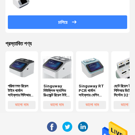
চালিয়ে
প্রস্তাবিত পণ্য
পরিমাণগত রিয়েল
Singuway
Singuway RT
ছোট রিয়েল টাইম
টাইম থার্মাল
নিউক্লিক অ্যাসিড
PCR থার্মাল
পিসিআর ডিটেকশ
সাইক্লার পিসিআর
রিএজেন্ট রিয়েল টাইম
সাইক্লার মেশিন
সিস্টেম 32 চ্যা
মেশিন আল্ট্রা ফাস্ট
পিসিআর বিশ্লেষক
DNA টেস্টিং রিয়েল
আরএনএ ডিএন
সিই সার্টিফিকেশন
টাইম
অ্যানালাইজার ম
ভালো দাম
ভালো দাম
ভালো দাম
ভালো দাম