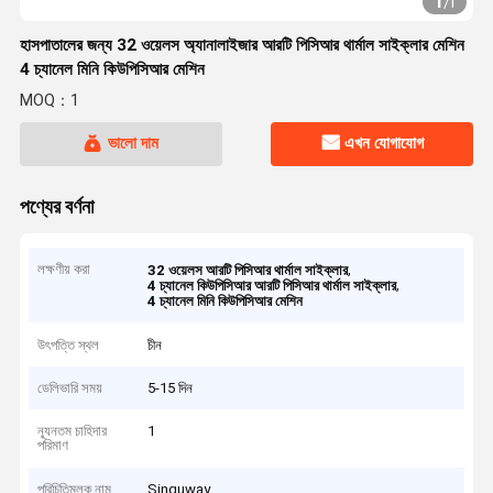
1
/
1
হাসপাতালের জন্য 32 ওয়েলস অ্যানালাইজার আরটি পিসিআর থার্মাল সাইক্লার মেশিন
4 চ্যানেল মিনি কিউপিসিআর মেশিন
MOQ：1
ভালো দাম
এখন যোগাযোগ
পণ্যের বর্ণনা
লক্ষণীয় করা
,
32 ওয়েলস আরটি পিসিআর থার্মাল সাইক্লার
,
4 চ্যানেল কিউপিসিআর আরটি পিসিআর থার্মাল সাইক্লার
4 চ্যানেল মিনি কিউপিসিআর মেশিন
উৎপত্তি স্থল
চীন
ডেলিভারি সময়
5-15 দিন
ন্যূনতম চাহিদার
1
পরিমাণ
পরিচিতিমুলক নাম
Singuway