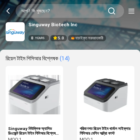
Singuway Biotech Inc
8
5.0
যাচাইকৃত সরবরাহকারী
YEARS
রিয়েল টাইম পিসিআর বিশ্লেষক
(14)
Singuway নিউক্লিক অ্যাসিড
পরিমাণগত রিয়েল টাইম থার্মাল সাইক্লার
রিএজেন্ট রিয়েল টাইম পিসিআর বিশ্লেষক
পিসিআর মেশিন আল্ট্রা ফাস্ট
সিই সার্টিফিকেশন
MOQ:
1
MOQ:
1