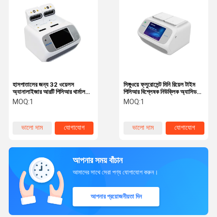
হাসপাতালের জন্য 32 ওয়েলস
সিঙ্গুওয়ে ফ্লুরোসেন্ট মিনি রিয়েল টাইম
অ্যানালাইজার আরটি পিসিআর থার্মাল
পিসিআর বিশ্লেষক নিউক্লিক অ্যাসিড
সাইক্লার মেশিন 4 চ্যানেল মিনি
টেস্টিং মেশিন 6.5 কেজি
MOQ:
1
MOQ:
1
কিউপিসিআর মেশিন
ভালো দাম
যোগাযোগ
ভালো দাম
যোগাযোগ
আপনার সময় বাঁচান
আমাদের সাথে সেরা পণ্য যোগাযোগ করুন।
আপনার প্রয়োজনীয়তা দিন