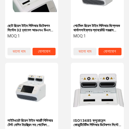
ছোট রিয়েল টাইম পিসিআর ডিটেকশন
পোর্টেবল রিয়েল টাইম পিসিআর বিশ্লেষক
সিস্টেম 32 চ্যানেল আরএনএ ডিএনএ
থার্মালসাইক্লার ল্যাবরেটরি সরঞ্জাম
অ্যানালাইজার মেশিন
লাইটওয়েট
MOQ:
1
MOQ:
1
ভালো দাম
যোগাযোগ
ভালো দাম
যোগাযোগ
বাড়ি
পণ্য
আমাদের সম্পর্কে
আমাদের সাথে
যোগাযোগ করুন
লাইটওয়েট রিয়েল টাইম আরটি পিসিআর
ISO13485 ফ্লুরোসেন্স
টেস্ট মেশিন টাচস্ক্রিন সহ পোর্টেবল
কোয়ান্টিটেটিভ পিসিআর ডিটেকশন সিস্টেম